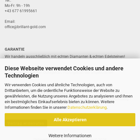
Tel.:
Mo-Fr: 9h - 19h
+43 677 61995661
Email:
office@brillant-gold.com
GARANTIE
Wir handeln ausschließlich mit echten Diamanten & echten Edelsteinen!
Diese Webseite verwendet Cookies und andere
Alle Diamanten & Edelsteine werden von uns geprüft.
Ebenso prüfen wir den Goldgehalt/Platingehalt der angebotenen
Technologien
Schmuckstücke.
Wir verwenden Cookies und ähnliche Technologien, auch von
Selbstverständlich garantieren wir für die Echtheit aller angebotenen
Drittanbietern, um die ordentliche Funktionsweise der Website zu
Diamanten, Edelsteine & Schmuckstücke.
gewährleisten, die Nutzung unseres Angebotes zu analysieren und Ihnen
Zu allen Bestellungen erhalten Sie ein Zertifikat und eine Händlerrechnung.
ein bestmögliches Einkaufserlebnis bieten zu können. Weitere
Informationen finden Sie in unserer
Datenschutzerklärung
.
Alle Akzeptieren
Vertrag widerrufen
Weitere Informationen
Onlineshop erstellen
mit Gambio.de © 2026