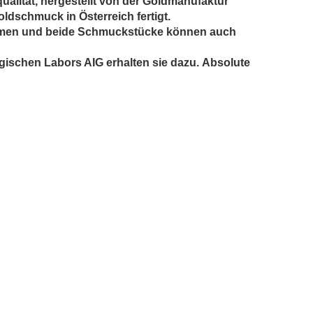
ualität,
h
ergestellt von der Goldmanufaktur
ldschmuck in Österreich fertigt.
ehmen und beide Schmuckstücke können auch
gischen Labors AIG erhalten sie dazu. Absolute