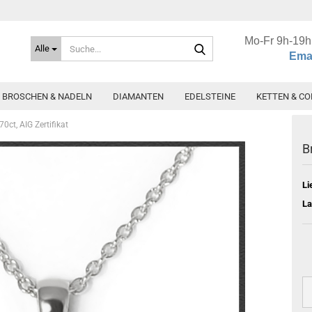
Mo-Fr 9h-19h
Suche...
Alle
Emai
BROSCHEN & NADELN
DIAMANTEN
EDELSTEINE
KETTEN & CO
70ct, AIG Zertifikat
B
Li
La