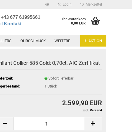
Login
Merkzettel
+43 677 61995661
Ihr Warenkorb
l Kontakt
0,00 EUR
LLIERS
OHRSCHMUCK
WEITERE
% AKTION
rillant Collier 585 Gold; 0,70ct, AIG Zertifikat
eferzeit:
Sofort lieferbar
gerbestand:
1
Stück
2.599,90 EUR
zzgl.
Versand