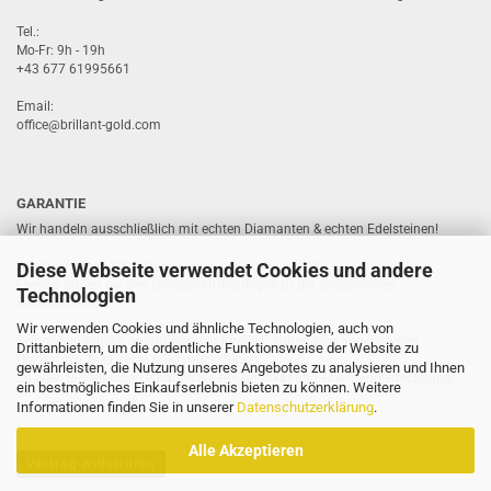
Tel.:
Mo-Fr: 9h - 19h
+43 677 61995661
Email:
office@brillant-gold.com
GARANTIE
Wir handeln ausschließlich mit echten Diamanten & echten Edelsteinen!
Diese Webseite verwendet Cookies und andere
Alle Diamanten & Edelsteine werden von uns geprüft.
Ebenso prüfen wir den Goldgehalt/Platingehalt der angebotenen
Technologien
Schmuckstücke.
Wir verwenden Cookies und ähnliche Technologien, auch von
Selbstverständlich garantieren wir für die Echtheit aller angebotenen
Drittanbietern, um die ordentliche Funktionsweise der Website zu
Diamanten, Edelsteine & Schmuckstücke.
gewährleisten, die Nutzung unseres Angebotes zu analysieren und Ihnen
Zu allen Bestellungen erhalten Sie ein Zertifikat und eine Händlerrechnung.
ein bestmögliches Einkaufserlebnis bieten zu können. Weitere
Informationen finden Sie in unserer
Datenschutzerklärung
.
Alle Akzeptieren
Vertrag widerrufen