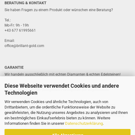
BERATUNG & KONTAKT
Sie haben Fragen zu einem Produkt oder wünschen eine Beratung?
Tel.:
Mo-Fr: 9h - 19h
+43 677 61995661
Email:
office@brillant-gold.com
GARANTIE
Wir handeln ausschließlich mit echten Diamanten & echten Edelsteinen!
Diese Webseite verwendet Cookies und andere
Alle Diamanten & Edelsteine werden von uns geprüft.
Ebenso prüfen wir den Goldgehalt/Platingehalt der angebotenen
Technologien
Schmuckstücke.
Wir verwenden Cookies und ähnliche Technologien, auch von
Selbstverständlich garantieren wir für die Echtheit aller angebotenen
Drittanbietern, um die ordentliche Funktionsweise der Website zu
Diamanten, Edelsteine & Schmuckstücke.
gewährleisten, die Nutzung unseres Angebotes zu analysieren und Ihnen
Zu allen Bestellungen erhalten Sie ein Zertifikat und eine Händlerrechnung.
ein bestmögliches Einkaufserlebnis bieten zu können. Weitere
Informationen finden Sie in unserer
Datenschutzerklärung
.