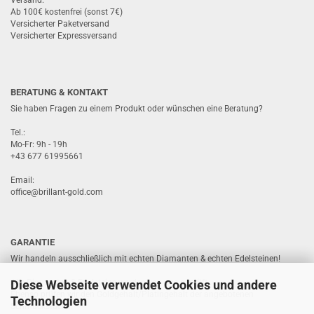
Versand:
Ab 100€ kostenfrei (sonst 7€)
Versicherter Paketversand
Versicherter Expressversand
BERATUNG & KONTAKT
Sie haben Fragen zu einem Produkt oder wünschen eine Beratung?
Tel.:
Mo-Fr: 9h - 19h
+43 677 61995661
Email:
office@brillant-gold.com
GARANTIE
Wir handeln ausschließlich mit echten Diamanten & echten Edelsteinen!
Diese Webseite verwendet Cookies und andere
Alle Diamanten & Edelsteine werden von uns geprüft.
Ebenso prüfen wir den Goldgehalt/Platingehalt der angebotenen
Technologien
Schmuckstücke.